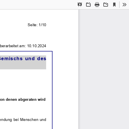
Current
Presentation
Open
Print
Download
To
View
Mode
Seite: 1/10
Gemischs  und  des
von denen abgeraten wird
nwendung bei Menschen und