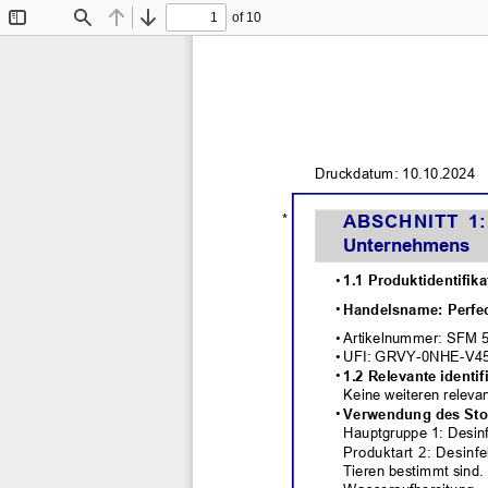
of 10
Toggle
Find
Previous
Next
Sidebar
Druckdatum: 10.10.2024
ABSCHNITT   1:
* 
Unternehmens
• 
1.1 Produktidentifika
• 
Handelsname: Perfec
• Artikelnummer: SFM 
• UFI: GRVY-0NHE-V
• 
1.2 Relevante ident
Keine weiteren releva
• 
Verwendung des Stof
Hauptgruppe 1: Desinf
Produktart 2: Desinf
Tieren bestimmt sind.