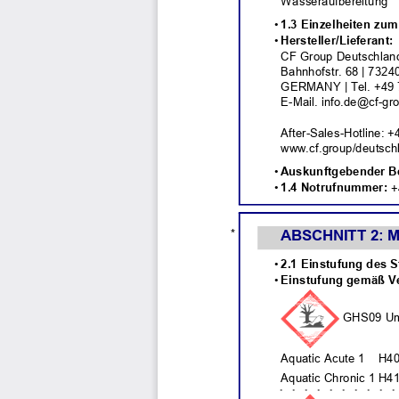
Wasseraufbereitung
• 
1.3 Einzelheiten zum 
• 
Hersteller/Lieferant:
CF Group Deutschla
Bahnhofstr. 68 | 732
GERMANY | Tel. +49 
E-Mail. info.de@cf-gr
After-Sales-Hotline: 
www.cf.group/deutsch
• 
Auskunftgebender Be
• 
1.4 Notrufnummer:
+
ABSCHNITT 2: M
* 
• 
2.1 Einstufung des 
• 
Einstufung gemäß Ve
GHS09 Um
Aquatic Acute 1
H40
Aquatic Chronic 1 H41