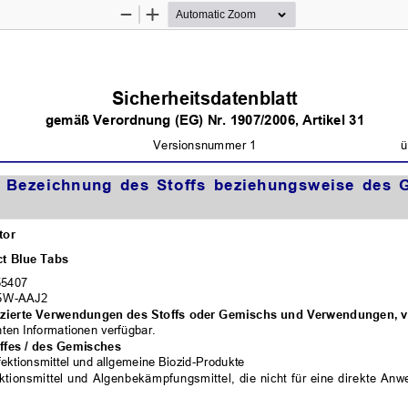
Zoom
Zoom
Out
In
Sicherheitsdatenblatt
gemäß Verordnung (EG) Nr. 1907/2006, Artikel 31
überarbeitet am: 10.10.2024Versionsnummer 1
  Bezeichnung  des  Stoffs  beziehungsw eise  des  
tor
t Blue Tabs
55407
45W-AAJ2
ifizierte Verwendungen des Stoffs oder Gemischs und Verwendungen, 
nten Informationen verfügbar.
fes / des Gemisches
ektionsmittel und allgemeine Biozid-Produkte
ektionsmittel und Algenbekämpfungsmittel, die nicht für eine direkte A