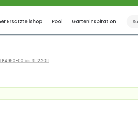
er Ersatzteilshop
Pool
Garteninspiration
Gart
LF4950-00 bis 31.12.2011