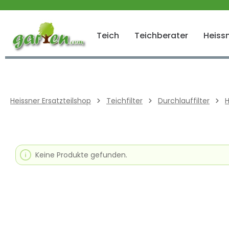
 springen
Zur Hauptnavigation springen
Teich
Teichberater
Heissn
Heissner Ersatzteilshop
Teichfilter
Durchlauffilter
H
Keine Produkte gefunden.