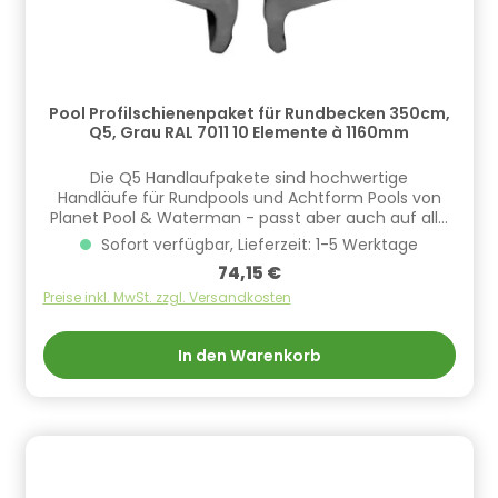
Pool Profilschienenpaket für Rundbecken 350cm,
Q5, Grau RAL 7011 10 Elemente à 1160mm
Die Q5 Handlaufpakete sind hochwertige
Handläufe für Rundpools und Achtform Pools von
Planet Pool & Waterman - passt aber auch auf alle
Beckentypen anderer Hersteller! Der Q5 Handlauf ist
Sofort verfügbar, Lieferzeit: 1-5 Werktage
für Einhängebiese Folien geeignet. Es handelt sich
Regulärer Preis:
74,15 €
um hochwertige PVC-Kunstoffprofile passend für
die entsprechende Poolgröße. Passend für Becken
Preise inkl. MwSt. zzgl. Versandkosten
der Hersteller : Zodiac Kern, Wülfing und Hauck,
Summer Fun, Planet Pool, MTH, MyPool und viele
In den Warenkorb
andere.Die Elemente in entsprechender Anzahl sind
angenehme 40mm breit und 23mm hoch.Die
Schienen werden ohne Verbindungsröhrchen
geliefert. Diese können separat über die
Artikelnummern S64000 (blau) und S65000 (grau)
bestellt werden. Informationen zur Produktsicherheit
Hersteller/EU Verantwortliche Person: CF Group