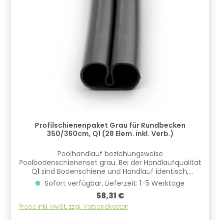
Profilschienenpaket Grau für Rundbecken
350/360cm, Q1 (28 Elem. inkl. Verb.)
Poolhandlauf beziehungsweise
Poolbodenschienenset grau. Bei der Handlaufqualität
Q1 sind Bodenschiene und Handlauf identisch,
bedeutet das in diesem Fall der Satz entweder als
Sofort verfügbar, Lieferzeit: 1-5 Werktage
Bodenschiene oder Handlauf eingesetzt werden
Regulärer Preis:
58,31 €
kann. ​Die Handläufe sind inklusive Verbinder.
Informationen zur Produktsicherheit Hersteller/EU
Preise inkl. MwSt. zzgl. Versandkosten
Verantwortliche Person: CF Group Deutschland