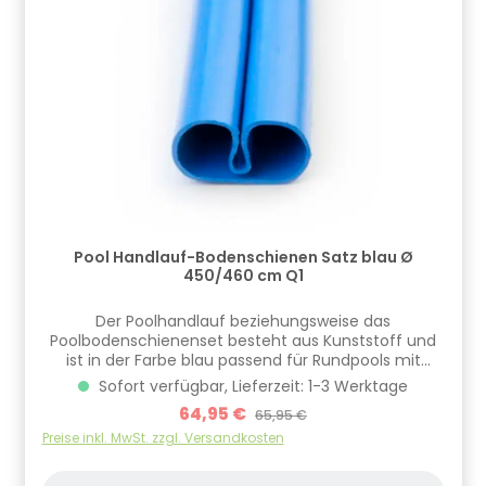
Pool Handlauf-Bodenschienen Satz blau Ø
450/460 cm Q1
Der Poolhandlauf beziehungsweise das
Poolbodenschienenset besteht aus Kunststoff und
ist in der Farbe blau passend für Rundpools mit
verschiedenen Durchmessern erhältlich. Bei der
Sofort verfügbar, Lieferzeit: 1-3 Werktage
Handlaufqualität in Q1 sind Bodenschiene und
Verkaufspreis:
64,95 €
Regulärer Preis:
65,95 €
Handlauf identisch, bedeutet, dass in diesem Fall der
Satz entweder als Bodenschiene oder Handlauf
Preise inkl. MwSt. zzgl. Versandkosten
eingesetzt werden kann. Inklusive Verbinder.
Informationen zur Produktsicherheit Hersteller/EU