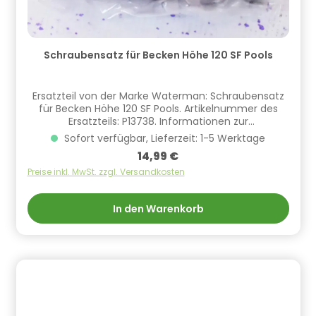
Schraubensatz für Becken Höhe 120 SF Pools
Ersatzteil von der Marke Waterman: Schraubensatz
für Becken Höhe 120 SF Pools. Artikelnummer des
Ersatzteils: P13738. Informationen zur
Produktsicherheit Hersteller/EU Verantwortliche
Sofort verfügbar, Lieferzeit: 1-5 Werktage
Person: CF Group Deutschland GmbH,
Regulärer Preis:
14,99 €
Bahnhofstraße 68, 73240 Wendlingen, DE,
info.de@cf.group, +4970244048100
Preise inkl. MwSt. zzgl. Versandkosten
Gefahrstoffhinweise (falls vorhanden):
In den Warenkorb