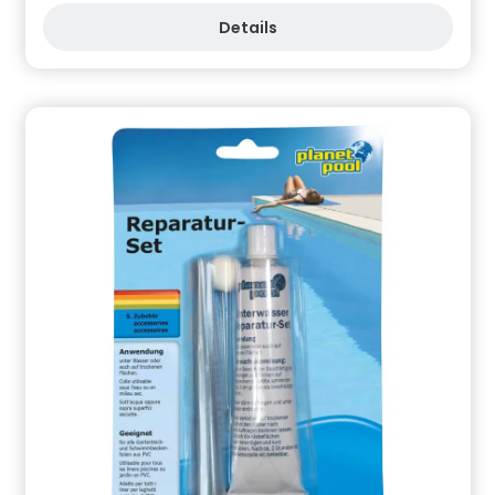
GmbH, Bahnhofstraße 68, 73240 Wendlingen, DE,
Details
info.de@cf.group, +4970244048100
Gefahrstoffhinweise (falls vorhanden):