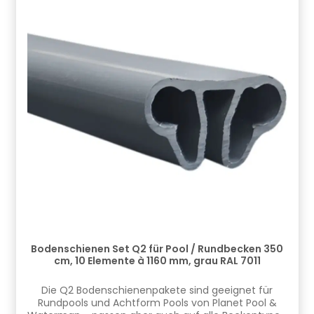
Deutschland GmbH, Bahnhofstraße 68, 73240
Wendlingen, DE, info.de@cf.group, +4970244048100
Gefahrstoffhinweise (falls vorhanden):
Bodenschienen Set Q2 für Pool / Rundbecken 350
cm, 10 Elemente à 1160 mm, grau RAL 7011
​​Die Q2 Bodenschienenpakete sind geeignet für
Rundpools und Achtform Pools von Planet Pool &