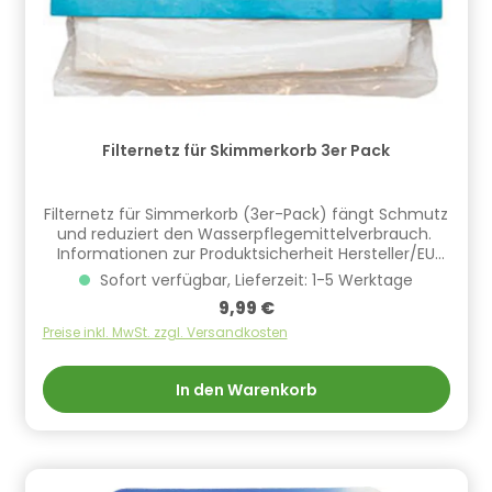
Filternetz für Skimmerkorb 3er Pack
Filternetz für Simmerkorb (3er-Pack) fängt Schmutz
und reduziert den Wasserpflegemittelverbrauch.
Informationen zur Produktsicherheit Hersteller/EU
Verantwortliche Person: CF Group Deutschland
Sofort verfügbar, Lieferzeit: 1-5 Werktage
GmbH, Bahnhofstraße 68, 73240 Wendlingen, DE,
Regulärer Preis:
9,99 €
info.de@cf.group, +4970244048100
Gefahrstoffhinweise (falls vorhanden):
Preise inkl. MwSt. zzgl. Versandkosten
In den Warenkorb