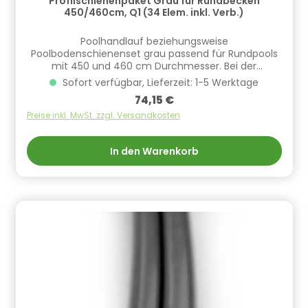
Profilschienenpaket Grau für Rundbecken
450/460cm, Q1 (34 Elem. inkl. Verb.)
Poolhandlauf beziehungsweise
Poolbodenschienenset grau passend für Rundpools
mit 450 und 460 cm Durchmesser. Bei der
Handlaufqualität Q1 sind Bodenschiene und Handlauf
Sofort verfügbar, Lieferzeit: 1-5 Werktage
identisch, bedeutet das in diesem Fall der Satz
Regulärer Preis:
74,15 €
entweder als Bodenschiene oder Handlauf
eingesetzt werden kann. ​Die Handläufe sind inklusive
Preise inkl. MwSt. zzgl. Versandkosten
Verbinder. Informationen zur Produktsicherheit
Hersteller/EU Verantwortliche Person: CF Group
In den Warenkorb
Deutschland GmbH, Bahnhofstraße 68, 73240
Wendlingen, DE, info.de@cf.group, +4970244048100
Gefahrstoffhinweise (falls vorhanden):