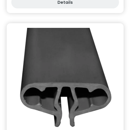
Details
Verantwortliche Person: CF Group Deutschland
GmbH, Bahnhofstraße 68, 73240 Wendlingen, DE,
info.de@cf.group, +4970244048100
Gefahrstoffhinweise (falls vorhanden):