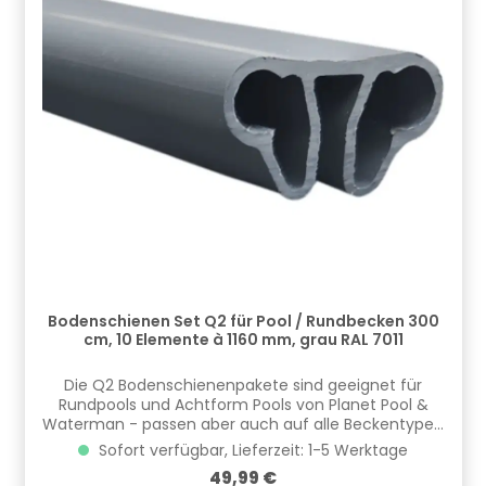
Bodenschienen Set Q2 für Pool / Rundbecken 300
cm, 10 Elemente à 1160 mm, grau RAL 7011
​​Die Q2 Bodenschienenpakete sind geeignet für
Rundpools und Achtform Pools von Planet Pool &
Waterman - passen aber auch auf alle Beckentypen
anderer Hersteller! Es handelt sich um hochwertige
Sofort verfügbar, Lieferzeit: 1-5 Werktage
PVC-Kunststoffprofile passend für die
Regulärer Preis:
49,99 €
entsprechende Poolgröße. Geeignet für Becken der