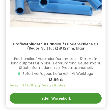
Profilverbinder für Handlauf / Bodenschiene Q1
(Beutel 36 Stück) Ø 12 mm, blau
Poolhandlauf Verbinder Durchmesser 12 mm für
Handlaufprofil Q1 in blau. Lieferumfang: Beutel mit 36
Stück Informationen zur Produktsicherheit
Hersteller/EU Verantwortliche Person: CF Group
Sofort verfügbar, Lieferzeit: 1-5 Werktage
Deutschland GmbH, Bahnhofstraße 68, 73240
Regulärer Preis:
13,99 €
Wendlingen, DE, info.de@cf.group, +4970244048100
Gefahrstoffhinweise (falls vorhanden):
Preise inkl. MwSt. zzgl. Versandkosten
In den Warenkorb