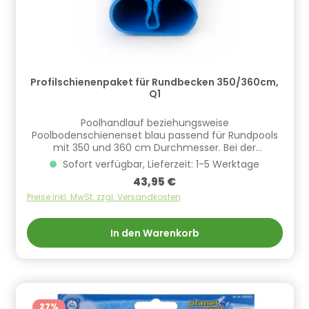
Profilschienenpaket für Rundbecken 350/360cm,
Q1
Poolhandlauf beziehungsweise
Poolbodenschienenset blau passend für Rundpools
mit 350 und 360 cm Durchmesser. Bei der
Handlaufqualität Q1 sind Bodenschiene und Handlauf
Sofort verfügbar, Lieferzeit: 1-5 Werktage
identisch, bedeutet das in diesem Fall der Satz
Regulärer Preis:
43,95 €
entweder als Bodenschiene oder Handlauf
eingesetzt werden kann. ​Die Handläufe sind inklusive
Preise inkl. MwSt. zzgl. Versandkosten
Verbinder. Informationen zur Produktsicherheit
Hersteller/EU Verantwortliche Person: CF Group
In den Warenkorb
Deutschland GmbH, Bahnhofstraße 68, 73240
Wendlingen, DE, info.de@cf.group, +4970244048100
Gefahrstoffhinweise (falls vorhanden):
27
%