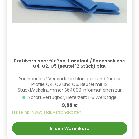
Profilverbinder für Pool Handlauf / Bodenschiene
Q4, Q2, Q5 (Beutel 12 Stück) blau
Poolhandlauf Verbinder in blau, passend für die
Profile Q4, Q2 und Q5. Beutel mit 12
Stück!Artikelnummer S64000 Informationen zur
Produktsicherheit Hersteller/EU Verantwortliche
Sofort verfügbar, Lieferzeit: 1-5 Werktage
Person: CF Group Deutschland GmbH,
Regulärer Preis:
9,99 €
Bahnhofstraße 68, 73240 Wendlingen, DE,
info.de@cf.group, +4970244048100
Preise inkl. MwSt. zzgl. Versandkosten
Gefahrstoffhinweise (falls vorhanden):
In den Warenkorb