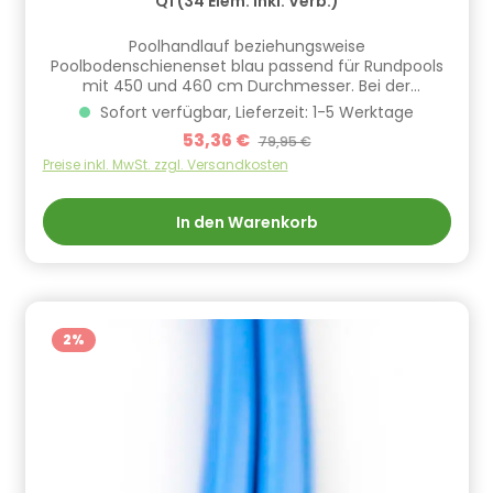
Q1 (34 Elem. inkl. Verb.)
Poolhandlauf beziehungsweise
Poolbodenschienenset blau passend für Rundpools
mit 450 und 460 cm Durchmesser. Bei der
Handlaufqualität Q1 sind Bodenschiene und Handlauf
Sofort verfügbar, Lieferzeit: 1-5 Werktage
identisch, bedeutet das in diesem Fall der Satz
Verkaufspreis:
53,36 €
Regulärer Preis:
79,95 €
entweder als Bodenschiene oder Handlauf
eingesetzt werden kann. ​Die Handläufe sind inklusive
Preise inkl. MwSt. zzgl. Versandkosten
Verbinder. Informationen zur Produktsicherheit
Hersteller/EU Verantwortliche Person: CF Group
In den Warenkorb
Deutschland GmbH, Bahnhofstraße 68, 73240
Wendlingen, DE, info.de@cf.group, +4970244048100
Gefahrstoffhinweise (falls vorhanden):
2
%