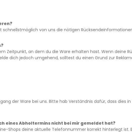
eren?
ort schnellstmöglich von uns die nötigen Rücksendeinformationen.
s?
 ab dem Zeitpunkt, an dem du die Ware erhalten hast. Wenn dei
e melde dich jedoch umgehend, solltest du einen Grund zur Rekla
ingang der Ware bei uns. Bitte hab Verständnis dafür, dass dies i
ich eines Abholtermins nicht bei mir gemeldet hat?
e-Shops deine aktuelle Telefonnummer korrekt hinterlegt ist. B