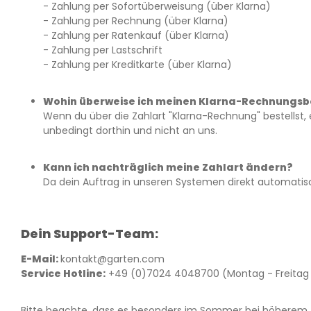
- Zahlung per Sofortüberweisung (über Klarna)
- Zahlung per Rechnung (über Klarna)
- Zahlung per Ratenkauf (über Klarna)
- Zahlung per Lastschrift
- Zahlung per Kreditkarte (über Klarna)
Wohin überweise ich meinen Klarna-Rechnungs
Wenn du über die Zahlart "Klarna-Rechnung" bestellst,
unbedingt dorthin und nicht an uns.
Kann ich nachträglich meine Zahlart ändern?
Da dein Auftrag in unseren Systemen direkt automatisch 
Dein Support-Team:
E-Mail:
kontakt@garten.com
Service Hotline:
+49 (0)7024 4048700 (Montag - Freitag 8
Bitte beachte, dass es besonders im Sommer bei höherem A