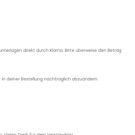
terlagen direkt durch Klarna. Bitte überweise den Betrag
t in deiner Bestellung nachträglich abzuändern.
n.
Vielen Dank für dein Verständnis!