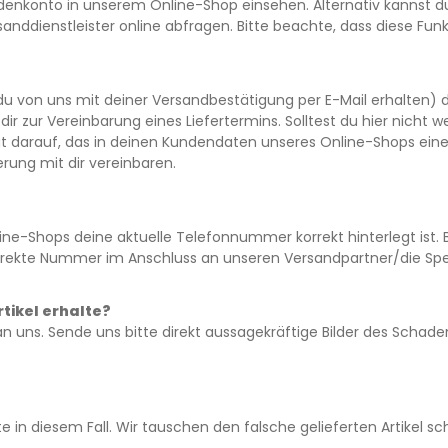
undenkonto in unserem Online-Shop einsehen. Alternativ kanns
anddienstleister online abfragen. Bitte beachte, dass diese Funk
 von uns mit deiner Versandbestätigung per E-Mail erhalten) den
 dir zur Vereinbarung eines Liefertermins. Solltest du hier nicht
ngt darauf, das in deinen Kundendaten unseres Online-Shops eine
erung mit dir vereinbaren.
e-Shops deine aktuelle Telefonnummer korrekt hinterlegt ist. B
orrekte Nummer im Anschluss an unseren Versandpartner/die Sped
tikel erhalte?
 an uns. Sende uns bitte direkt aussagekräftige Bilder des Schad
tte in diesem Fall. Wir tauschen den falsche gelieferten Artikel 