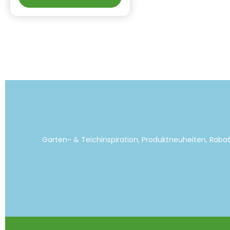
2G11 Leistung: 55 W Länge:
54,3 cm Spannung: 230 V
Pins: 4 Licht Wellenlänge:
253,7 nm Max. Brenndauer:
8000 Sunden Informationen
zur Produktsicherheit
Hersteller/EU
Verantwortliche Person: CF
Group Deutschland GmbH,
Bahnhofstraße 68, 73240
Wendlingen, DE,
info.de@cf.group,
+4970244048100
Gefahrstoffhinweise (falls
vorhanden):
Garten- & Teichinspiration, Produktneuheiten, Raba