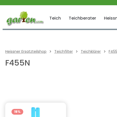
 springen
Zur Hauptnavigation springen
Teich
Teichberater
Heissn
Heissner Ersatzteilshop
Teichfilter
Teichklärer
F45
F455N
15
%