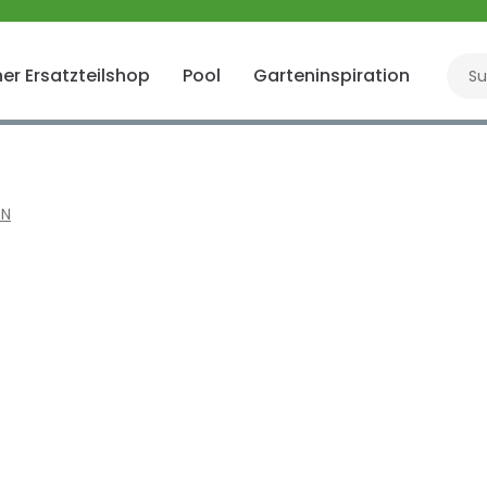
er Ersatzteilshop
Pool
Garteninspiration
Gart
5N