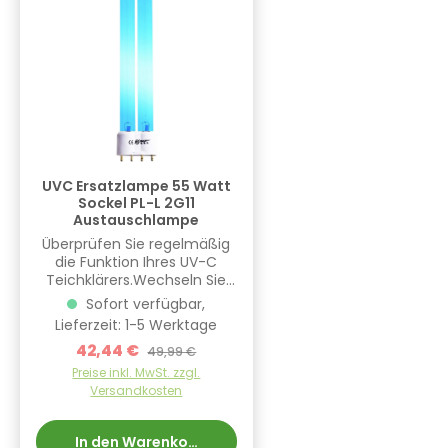
UVC Ersatzlampe 55 Watt
Sockel PL-L 2G11
Austauschlampe
Überprüfen Sie regelmäßig
die Funktion Ihres UV-C
Teichklärers.Wechseln Sie
nach einer Teichsaison die
Sofort verfügbar,
UVC Lampe, um eine
Lieferzeit: 1-5 Werktage
optimale Entkeimung und
Verkaufspreis:
42,44 €
Regulärer Preis:
Algenreduzierung zu
49,99 €
gewährleisten!Produkteigen
Preise inkl. MwSt. zzgl.
schaften: HEISSNER
Versandkosten
Markenqualität Lange
Lebensdauer Einfach
Montage Typ: PL-L Sockel:
In den Warenkorb