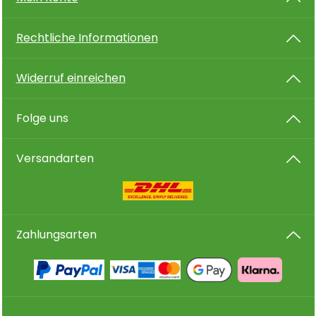
Entsorgung zuführen. Biozidprodukte vorsichtig
verwenden. Vor Gebrauch stets Etikett und
Produktinformationen lesen.Polymer aus N-
Rechtliche Informationen
Methylmethanamin (Einecs 204-697-4) mit
(Chlormethyl)oxiran (Einecs 203-439-8) /
Polymeres quaternäres Ammoniumchlorid, 54
mg/g baua-Nr. N-102215 - CHZN in
Widerruf einreichen
AnmeldungVerfallsdatum: siehe
ProduktetikettChlor Schnell-Granulat - Granulat,
schnell löslich zur StoßbehandlungH302
Folge uns
Gesundheitsschädlich bei Verschlucken. H319
Verursacht schwere Augenreizung. H302
Gesundheitsschädlich bei Verschlucken. H319
Versandarten
Verursacht schwere Augenreizung. H335 Kann
die Atemwege reizen. H410 Sehr giftig für
Wasserorganismen mit langfristiger Wirkung.
EUH031 Entwickelt bei Berührung mit Säure
giftige Gase. EUH206 Achtung! Nicht zusammen
mit anderen Produkten verwenden, da
Zahlungsarten
gefährliche Gase (Chlor) freigesetzt werden
können. P101 Ist ärztlicher Rat erforderlich,
Verpackung oder Kennzeichnungsetikett
bereithalten. P102 Darf nicht in die Hände von
Kindern gelangen. P261 Einatmen von
Staub/Rauch/Gas/ Nebel/Dampf/Aerosol