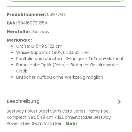
Produktnummer:
56977GS
EAN:
6941607311554
Hersteller:
Bestway
Merkmale:
Größe: Ø 549 x 122 cm
Wasserkapazität (90%): 23.062 Liter
Poolfolie aus robustem, 3-lagigem TriTech-Material
Farbe: Holz-Optik (Pinie) - Boden in Kieselmosaik-
Optik
Einfacher Aufbau ohne Werkzeug möglich
Beschreibung
​Bestway Power Steel Swim Vista Series Frame Pool,
Komplett-Set, 549 cm x 122 cm&nbsp;Die Bestway
Power Steel Swim Vista Ser…
Mehr