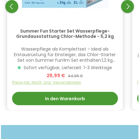
Summer Fun Starter Set Wasserpflege-
Grundausstattung Chlor-Methode - 5,2 kg
​Wasserpflege als Komplettset - ideal als
Erstausrüstung für Einsteiger, das Chlor-Starter
Set von Summer Fun!Im Set enthalten:1,2 kg
Chlor-Schnelldesinfektion 1,8 kg pH-minus
Sofort verfügbar, Lieferzeit: 1-3 Werktage
Granulat 1 Liter Algenschutzmittel schaumarm1
Verkaufspreis:
29,99 €
Regulärer Preis:
44,95 €
Liter Flockungsmittel50
WasserteststreifenWasserpflegefibelGefahrstof
Preise inkl. MwSt. zzgl. Versandkosten
P
fhinweise:Dieses Set enthält Produkte, die
Gefahrstoffe enthalten. Bitte beachten Sie
In den Warenkorb
deshalb sorgfältig die auf den Verpackungen
und dem Umkarton aufgedruckten Gefahren-
und Sicherheitshinweise. Starter-Set unter
Verschluss und für Kinder unzugänglich
aufbewahren. Dieses Produkt ist ausschließlich
für Privatschwimmbäder zugelassen. Vor
Gebrauch beiliegendes Merkblatt lesen (siehe
Produktetikett).pH-Minus Granulat - Granulat