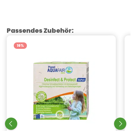
Produktgalerie überspringen
Passendes Zubehör:
16
%