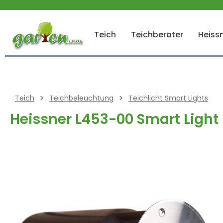
 springen
Zur Hauptnavigation springen
Teich
Teichberater
Heissn
Teich
Teichbeleuchtung
Teichlicht Smart Lights
Heissner L453-00 Smart Light
Bildergalerie überspringen