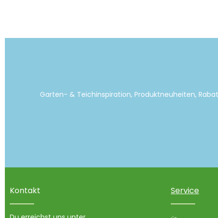
Garten- & Teichinspiration, Produktneuheiten, Raba
Kontakt
Service
Du erreichst uns unter