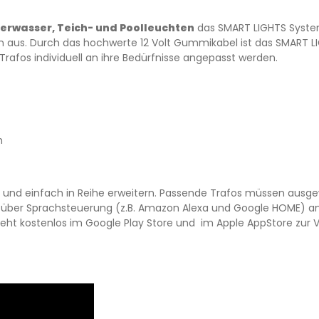
erwasser, Teich- und Poolleuchten
das SMART LIGHTS System v
en aus. Durch das hochwerte 12 Volt Gummikabel ist das SMART L
Trafos individuell an ihre Bedürfnisse angepasst werden.
h
ll und einfach in Reihe erweitern. Passende Trafos müssen ausge
 über Sprachsteuerung (z.B. Amazon Alexa und Google HOME) an
teht kostenlos im Google Play Store und im Apple AppStore zur 