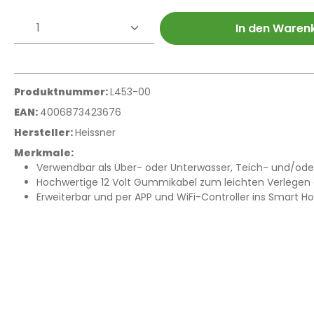
Produkt Anzahl: Gib den gewünschte
In den Waren
Produktnummer:
L453-00
EAN:
4006873423676
Hersteller:
Heissner
Merkmale:
Verwendbar als Über- oder Unterwasser, Teich- und/ode
Hochwertige 12 Volt Gummikabel zum leichten Verlegen
Erweiterbar und per APP und WiFi-Controller ins Smart H