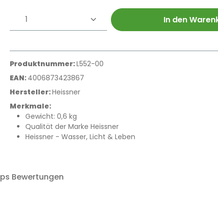
Produkt Anzahl: Gib den gewünschte
In den Waren
Produktnummer:
L552-00
EAN:
4006873423867
Hersteller:
Heissner
Merkmale:
Gewicht: 0,6 kg
Qualität der Marke Heissner
Heissner - Wasser, Licht & Leben
ops Bewertungen