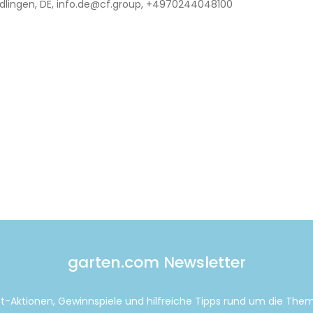
lingen, DE, info.de@cf.group, +4970244048100
garten.com Newsletter
tt-Aktionen, Gewinnspiele und hilfreiche Tipps rund um die Th