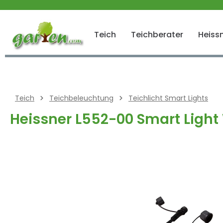
 springen
Zur Hauptnavigation springen
Teich
Teichberater
Heissn
Teich
Teichbeleuchtung
Teichlicht Smart Lights
Heissner L552-00 Smart Light
Bildergalerie überspringen