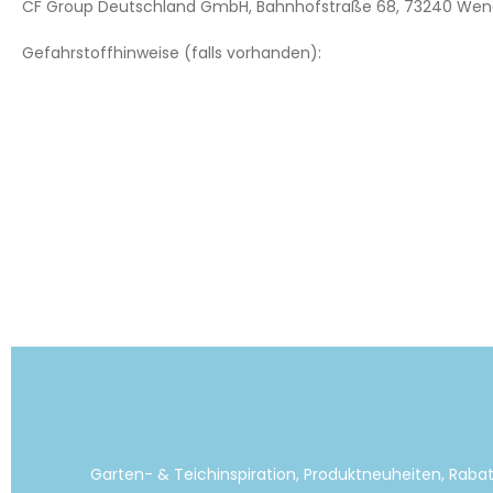
CF Group Deutschland GmbH, Bahnhofstraße 68, 73240 Wend
Gefahrstoffhinweise (falls vorhanden):
Garten- & Teichinspiration, Produktneuheiten, Raba