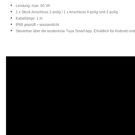
Leistung: max. 60 VA
1 x Steck-Anschluss 2-polig / 1 x Anschluss 4-polig und 2-polig
Kabellänge: 1 m
IP68 geprüft = wasserdicht​
Steuerbar über die kostenlose Tuya Smart App. Erhältlich für Android un