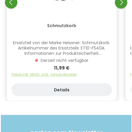
Schmutzkorb
Ersatzteil von der Marke Heissner: Schmutzkorb.
Artikelnummer des Ersatzteils: ET10-F540A.
Informationen zur Produktsicherheit
ET
Hersteller/EU Verantwortliche Person: CF Group
Derzeit nicht verfügbar
Deutschland GmbH, Bahnhofstraße 68, 73240
Regulärer Preis:
11,99 €
Wendlingen, DE, info.de@cf.group,
+4970244048100 Gefahrstoffhinweise (falls
Preise inkl. MwSt. zzgl. Versandkosten
P
vorhanden):
Details