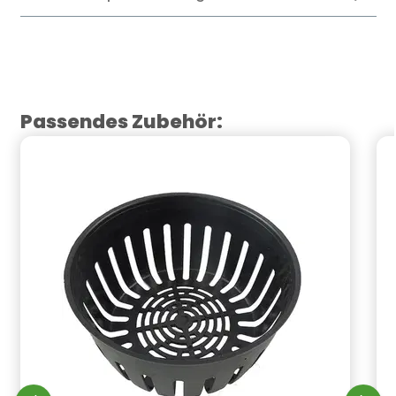
Produktgalerie überspringen
Passendes Zubehör: