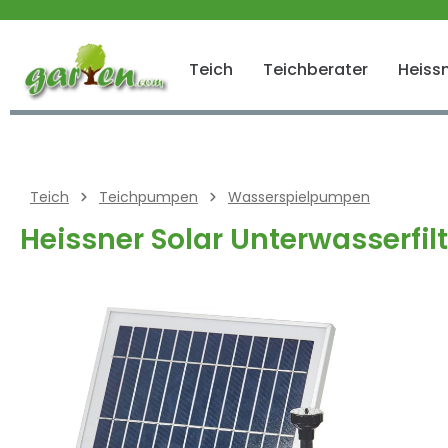
 springen
Zur Hauptnavigation springen
Teich
Teichberater
Heissn
Teich
Teichpumpen
Wasserspielpumpen
Heissner Solar Unterwasserfi
Bildergalerie überspringen