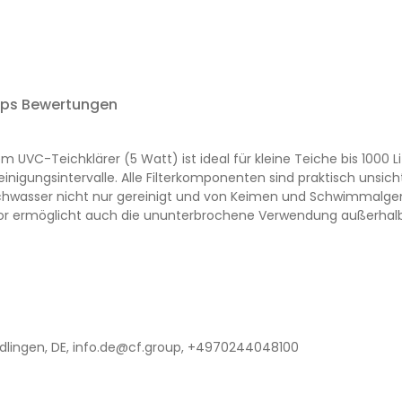
ops Bewertungen
 UVC-Teichklärer (5 Watt) ist ideal für kleine Teiche bis 1000 L
einigungsintervalle. Alle Filterkomponenten sind praktisch unsi
eichwasser nicht nur gereinigt und von Keimen und Schwimmalgen
ator ermöglicht auch die ununterbrochene Verwendung außerhal
lingen, DE, info.de@cf.group, +4970244048100