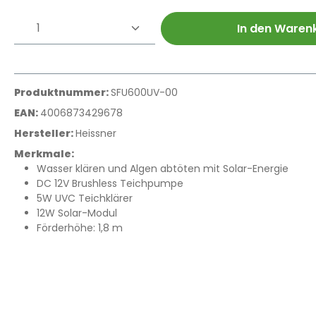
Produkt Anzahl: Gib den gewünschte
In den Waren
Produktnummer:
SFU600UV-00
EAN:
4006873429678
Hersteller:
Heissner
Merkmale:
Wasser klären und Algen abtöten mit Solar-Energie
DC 12V Brushless Teichpumpe
5W UVC Teichklärer
12W Solar-Modul
Förderhöhe: 1,8 m