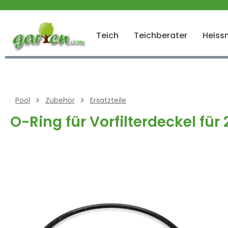
 springen
Zur Hauptnavigation springen
Teich
Teichberater
Heissn
Pool
Zubehör
Ersatzteile
O-Ring für Vorfilterdeckel für
Bildergalerie überspringen