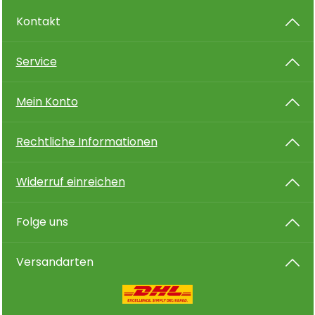
nicht in die Hände von Kindern gelangen.,
P301+P312 BEI VERSCHLUCKEN: Bei Unwohlsein
Kontakt
GIFTINFORMATIONSZENTRUM/Arzt anrufen.,
P305+P351+P338 BEI KONTAKT MIT DEN AUGEN:
Einige Minuten lang behutsam mit Wasser
Service
spülen. Eventuell vorhandene Kontaktlinsen
nach Möglichkeit entfernen. Weiter spülen.,
P405 Unter Verschluss aufbewahren., P501
Mein Konto
Inhalt/Behälter gemäß örtlicher / regionaler /
nationaler / internationaler Vorschriften der
Entsorgung zuführen., P261a Einatmen von Staub
Rechtliche Informationen
vermeiden., P280b
Schutzhandschuhe/Augenschutz tragen.
Gefahrenhinweise H-Sätze:H302
Gesundheitsschädlich bei Verschlucken., H319
Widerruf einreichen
Verursacht schwere Augenreizung., H335 Kann
die Atemwege reizen., H410 Sehr giftig für
Wasserorganismen mit langfristiger Wirkung.,
Folge uns
EUH031 Entwickelt bei Berührung mit Säure
giftige Gase., EUH206 Achtung! Nicht zusammen
mit anderen Produkten verwenden, da
Versandarten
gefährliche Gase (Chlor) freigesetzt werden
können. Biozidsatz:Biozidprodukte vorsichtig
verwenden. Vor Gebrauch stets Etikett und
Produktinformationen lesen. Biozid