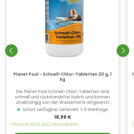
Planet Pool - Schnell-Chlor-Tabletten 20 g, 1
kg
Die Planet Pool Schnell-Chlor-Tabletten sind
schnell und rückstandsfrei löslich und können
unabhängig von der Wasserhärte eingesetzt
werden. Die Tabletten bestehen aus einer
Sofort verfügbar, Lieferzeit: 1-3 Werktage
organischen Chlorverbindung von cirka 50%
Regulärer Preis:
18,99 €
Aktivchlor. Ideal geeignet zur Stoßbehandlung
oder zur Dauerdesinfektion. Zusätzlich zur
Preise inkl. MwSt. zzgl. Versandkosten
P
Algenvorbeugung Algizid Standard oder Algizid