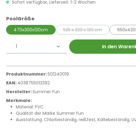
Sofort verfügbar, Lieferzeit: 1-2 Wochen
auswählen
PoolGröße
470x300x120cm
525 x 320 x 120 cm
650x420
(Diese Option ist zurzeit nich
Produkt Anzahl: Gib den gewünschte
In den Waren
Produktnummer:
501240019
EAN:
4038755013392
Hersteller:
Summer Fun
Merkmale:
Material: PVC
Qualität der Marke Summer Fun
Ausstattung: Chlorbeständig, reißfest, Kältebeständig, UV