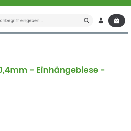
enbrunnen
Spa
 0,4mm - Einhängebiese -