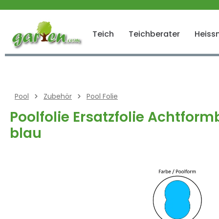
 springen
Zur Hauptnavigation springen
Teich
Teichberater
Heissn
Pool
Zubehör
Pool Folie
Poolfolie Ersatzfolie Achtfo
blau
Bildergalerie überspringen