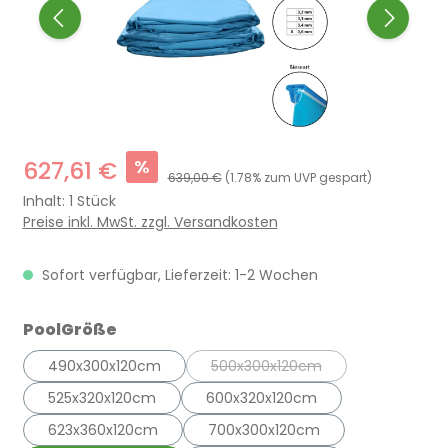
%
627,61 €
639,00 €
(1.78% zum UVP gespart)
Inhalt:
1 Stück
Preise inkl. MwSt. zzgl. Versandkosten
Sofort verfügbar, Lieferzeit: 1-2 Wochen
auswählen
PoolGröße
490x300x120cm
500x300x120cm
(Diese Option ist zurzeit nicht
525x320x120cm
600x320x120cm
623x360x120cm
700x300x120cm