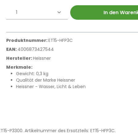
Produkt Anzahl: Gib den gewünschte
In den Waren
Produktnummer:
ET15-HFP3C
EAN:
4006873427544
Hersteller:
Heissner
Merkmale:
Gewicht: 0,3 kg
Qualität der Marke Heissner
Heissner - Wasser, Licht & Leben
15-P3300. Artikelnummer des Ersatzteils: ET15-HFP3C.