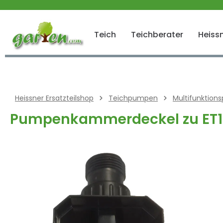
 springen
Zur Hauptnavigation springen
Teich
Teichberater
Heissn
Heissner Ersatzteilshop
Teichpumpen
Multifunktio
Pumpenkammerdeckel zu ET1
Bildergalerie überspringen