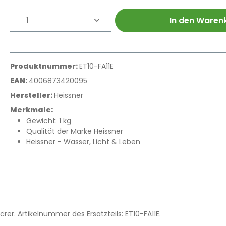
Produkt Anzahl: Gib den gewünschte
In den Waren
Produktnummer:
ET10-FA11E
EAN:
4006873420095
Hersteller:
Heissner
Merkmale:
Gewicht: 1 kg
Qualität der Marke Heissner
Heissner - Wasser, Licht & Leben
er. Artikelnummer des Ersatzteils: ET10-FA11E.