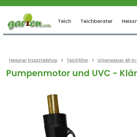
 springen
Zur Hauptnavigation springen
Teich
Teichberater
Heissn
Heissner Ersatzteilshop
Teichfilter
Unterwasser All-i
Pumpenmotor und UVC - Klär
Bildergalerie überspringen