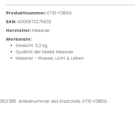
Produktnummer:
ET10-F380G
EAN:
4006873275633
Hersteller:
Heissner
Merkmale:
Gewicht: 0,2 kg
Qualität der Marke Heissner
Heissner - Wasser, Licht & Leben
380,F385. Artikelnummer des Ersatzteils: ET10-F380G.