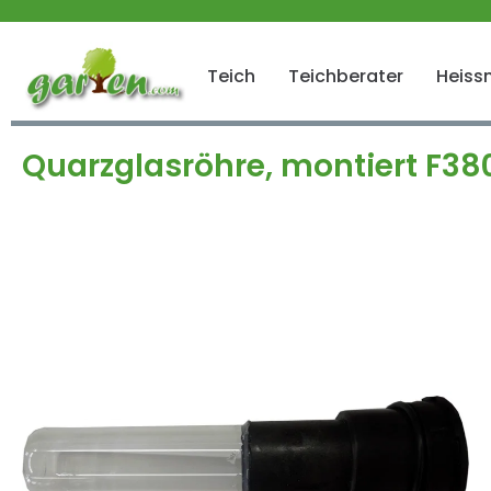
 springen
Zur Hauptnavigation springen
Teich
Teichberater
Heissn
Quarzglasröhre, montiert F38
Bildergalerie überspringen