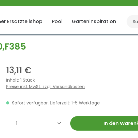
er Ersatzteilshop
Pool
Garteninspiration
Gart
0,F385
13,11 €
Inhalt:
1 Stück
Preise inkl. MwSt. zzgl. Versandkosten
Sofort verfügbar, Lieferzeit: 1-5 Werktage
Produkt Anzahl: Gib den gewünschte
In den Waren