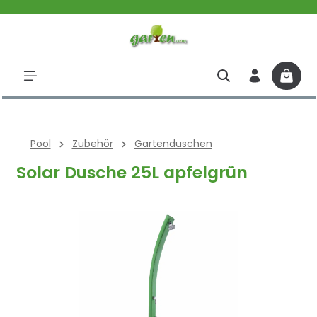
halt springen
Pool
Zubehör
Gartenduschen
Solar Dusche 25L apfelgrün
Bildergalerie überspringen