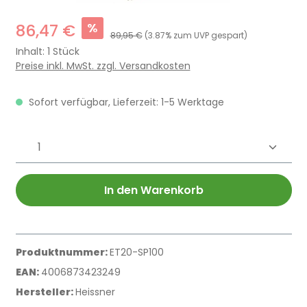
%
86,47 €
89,95 €
(3.87% zum UVP gespart)
Inhalt:
1 Stück
Preise inkl. MwSt. zzgl. Versandkosten
Sofort verfügbar, Lieferzeit: 1-5 Werktage
Produkt Anzahl: Gib den gewünschten 
In den Warenkorb
Produktnummer:
ET20-SP100
EAN:
4006873423249
Hersteller:
Heissner