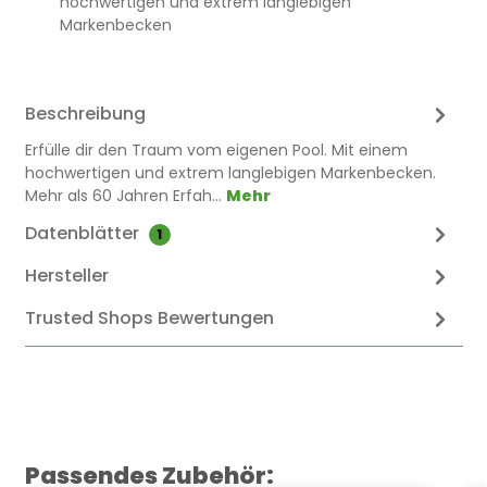
hochwertigen und extrem langlebigen
Markenbecken
Beschreibung
Erfülle dir den Traum vom eigenen Pool. Mit einem
hochwertigen und extrem langlebigen Markenbecken.
Mehr als 60 Jahren Erfah…
Mehr
Datenblätter
1
Hersteller
Trusted Shops Bewertungen
Produktgalerie überspringen
Passendes Zubehör: