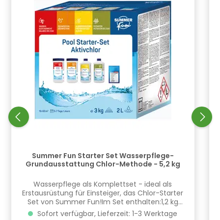
Summer Fun Starter Set Wasserpflege-
Grundausstattung Chlor-Methode - 5,2 kg
​Wasserpflege als Komplettset - ideal als
Erstausrüstung für Einsteiger, das Chlor-Starter
Set von Summer Fun!Im Set enthalten:1,2 kg
Chlor-Schnelldesinfektion 1,8 kg pH-minus
Sofort verfügbar, Lieferzeit: 1-3 Werktage
Granulat 1 Liter Algenschutzmittel schaumarm1