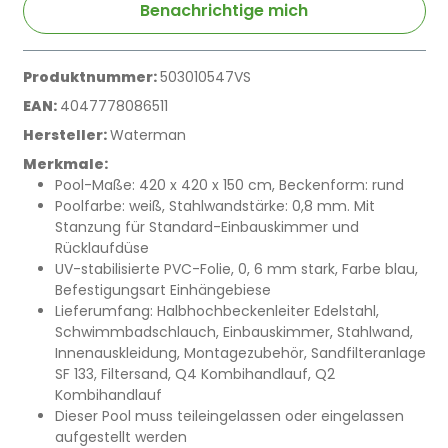
Benachrichtige mich
Produktnummer:
503010547VS
EAN:
4047778086511
Hersteller:
Waterman
Merkmale:
Pool-Maße: 420 x 420 x 150 cm, Beckenform: rund
Poolfarbe: weiß, Stahlwandstärke: 0,8 mm. Mit
Stanzung für Standard-Einbauskimmer und
Rücklaufdüse
UV-stabilisierte PVC-Folie, 0, 6 mm stark, Farbe blau,
Befestigungsart Einhängebiese
Lieferumfang: Halbhochbeckenleiter Edelstahl,
Schwimmbadschlauch, Einbauskimmer, Stahlwand,
Innenauskleidung, Montagezubehör, Sandfilteranlage
SF 133, Filtersand, Q4 Kombihandlauf, Q2
Kombihandlauf
Dieser Pool muss teileingelassen oder eingelassen
aufgestellt werden