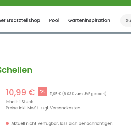
er Ersatzteilshop
Pool
Garteninspiration
Gart
Schellen
10,99 €
%
11,95 €
(8.03% zum UVP gespart)
Inhalt:
1 Stück
Preise inkl. MwSt. zzgl. Versandkosten
Aktuell nicht verfügbar, lass dich benachrichtigen.