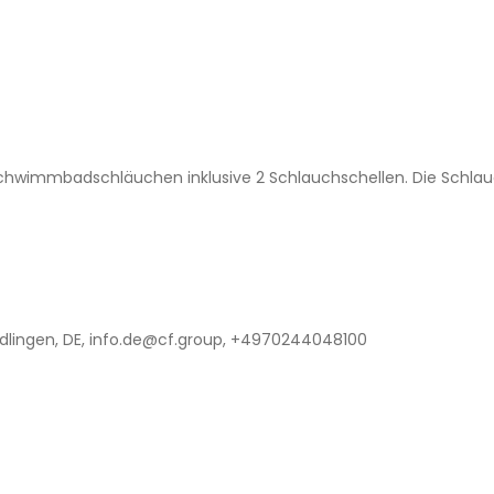
immbadschläuchen inklusive 2 Schlauchschellen. Die Schlauch
lingen, DE, info.de@cf.group, +4970244048100