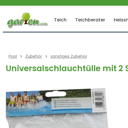
 springen
Zur Hauptnavigation springen
Teich
Teichberater
Heissn
Pool
Zubehör
sonstiges Zubehör
Universalschlauchtülle mit 2 
Bildergalerie überspringen